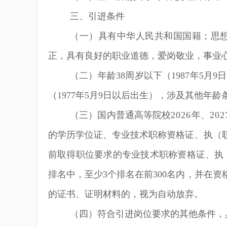
三、引进条件
（一）具有中华人民共和国国籍；思
正，具有良好的职业道德，爱岗敬业，事业
（二）年龄
38
周岁以下（
198
7
年
5
月
9
日
（
197
7
年
5
月
9
日以后出生），涉及其他年龄
（三）国内普通高等院校
2026
年、
202
的学历学位证、专业技术职称资格证、执（
前取得职位要求的专业技术职称资格证、执
排名中，至少
3
个排名在前
300
名内，并在资
的证书、证明材料的，视为自动放弃。
（四）符合引进岗位要求的其他条件
，