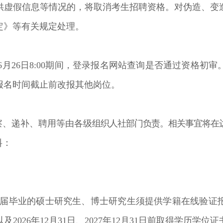
供虚假信息等情况的，将取消考生招聘资格。对伪造、变
定》等有关规定处理。
6
月
26
日
8:00
期间，登录报名网站查询是否通过资格初审
报名时间截止前改报其他岗位。
察、递补、聘用等由各级
组织人社部门负责。相关事宜
将在
料：
届毕业的硕士研究生、博士研究生须提供学籍在线验证
以及
2026
年
12
月
31
日、
2027
年
12
月
31
日前取得学历学位证