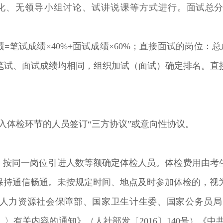
化、无领导小组讨论、试讲说课等方式进行。
面试总分
绩
=
笔试成绩×
40%+
面试成绩×
60%
；直接面试的岗位：总
笔试、面试成绩均相同，组织加试（面试）确定排名。直
入体检环节的人员签订
“
三方协议”或意向性协议。
，按同一岗位引进人数等额确定体检人员。体检费用由考
保持通信畅通。未按规定时间、地点及时参加体检的，视
人力资源社会保障部、国家卫生计生委、国家公务员局
）〉有关内容的通知》（人社部发〔
2016
〕
140
号）《中