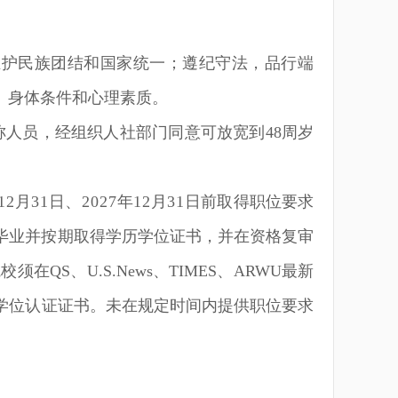
维护民族团结和国家统一；遵纪守法，品行端
、身体条件和心理素质。
称人员，经组织人社部门同意可放宽到
48
周岁
12
月
31
日、
2027
年
12
月
31
日前取得职位要求
毕业并按期取得学历学位证书，并在资格复审
院校须在
QS
、
U.S.News
、
TIMES
、
ARWU
最新
学位认证证书。未在规定时间内提供职位要求