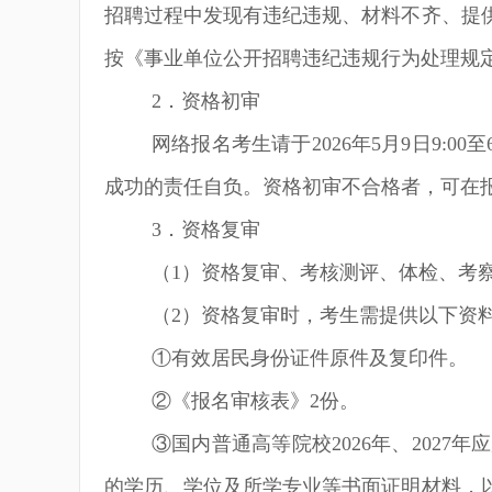
招聘过程中发现有违纪违规、材料不齐、提
按《事业单位公开招聘违纪违规行为处理规
2
．资格初审
网络报名考生请于
2026
年
5
月
9
日
9:00
至
成功的责任自负。资格初审不合格者，可在
3
．资格复审
（
1
）资格复审、考核测评、体检、考
（
2
）资格复审时，考生需提供以下资
①有效居民身份证件原件及复印件。
②《报名审核表》
2
份。
③国内普通高等院校
2026
年、
2027
年应
的学历、学位及所学专业等书面证明材料，