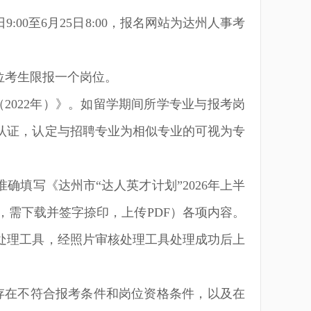
日
9:00
至
6
月
25
日
8:00
，报名网站为达州人事考
位考生限报一个岗位。
（
2022
年）》。如留学期间所学专业与报考岗
认证，认定与招聘专业为相似专业的可视为专
准确填写《达州市
“
达人英才计划”
2026
年上半
，需下载并签字捺印，上传
PDF
）各项内容。
处理工具，经照片审核处理工具处理成功后上
存在不符合报考条件和岗位资格条件，以及在