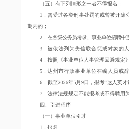
（五）有下列情形之一者不得报名：
1
．曾受过各类刑事处罚的或曾被开除
期内的；
2
．
在各级公务员考录、事业单位招聘中
3
．
被依法列为失信联合惩戒对象的
4
．按照《事业单位人事管理回避规定
5
．
达州市行政事业单位在编人员或
6
．截至202
6
年
5
月
9
日，报考
“
达人英才
7
．法律法规规定不能报考或不得聘用
四、引进程序
（一）事业单位引才
1
．报名