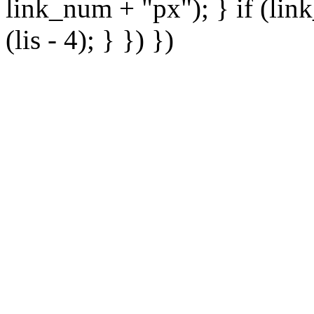
link_num + "px"); } if (lin
(lis - 4); } }) })