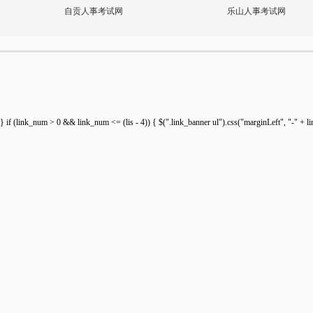
自贡人事考试网
乐山人事考试网
} if (link_num > 0 && link_num <= (lis - 4)) { $(".link_banner ul").css("marginLeft", "-" + lin