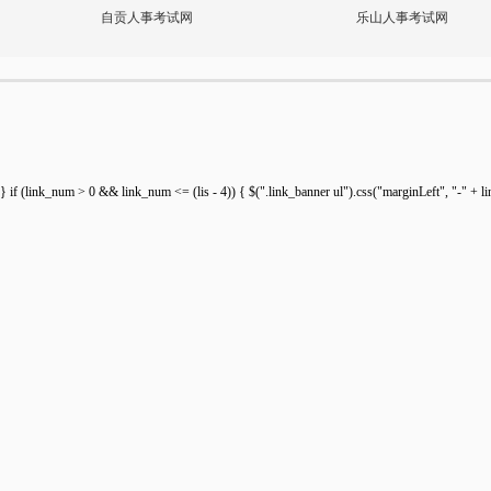
自贡人事考试网
乐山人事考试网
} if (link_num > 0 && link_num <= (lis - 4)) { $(".link_banner ul").css("marginLeft", "-" + lin