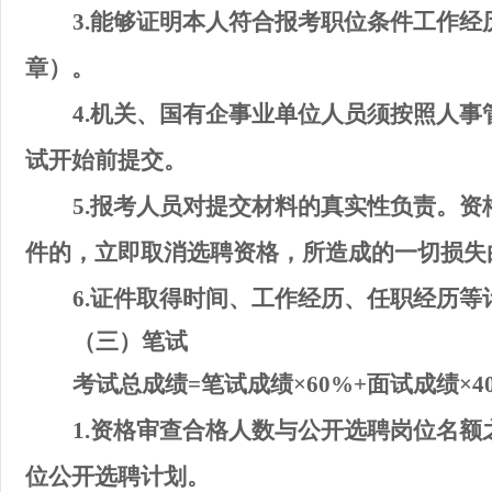
3.
能够证明本人符合报考职位条件工作经
章
）。
4.
机关、国有企事业单位人员须按照人事
试开始前提交。
5.
报考人员对提交材料的真实性负责。资
件的，立即取消选聘资格，所造成的一切损失
6.
证件取得时间、工作经历、任职经历等
（
三
）
笔
试
考试总成绩
=
笔试成绩
×
6
0%+
面试成绩
×
4
1.
资格审查合格人数与公开选聘岗位名额
位公开选聘计划。