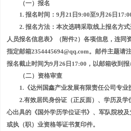
（一）报名
1.
报名时间
：
9
月
21
日
9:00
至
9
月
26
日
17:0
2.
报名方法
：
本次
选聘
采取
线上
报名方式
人员报名信息
表》（附件
2
）各项信息，连同
指定邮箱
2354445694@qq.com
。邮件主题请
报名
截止
时间
为
9
月
26
日
17:00
，
以
邮箱收到报
（二）资格
审查
1.
《达州国鑫产业发展有限责任公司
专业
2.
有效居民身份证（正反面）、学历及学
心出具的《国外学历学位证书》、
军队院校
及
或执（职）业资格等证书复印件。