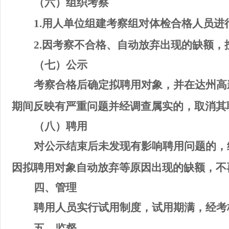
（
六
）组织考察
1.
用人单位
组建考察组
对体检合格人员进
2.
因
考察
不合格
、自动放弃
出现的缺额，
（
七
）公示
考察合格后确定
拟
聘用对象，并
在
达州高
期间反映有严重问题并经调查属实的，取消其
（
八
）
聘用
对公示
结束
后未发现
有
影响聘用问题的
，
因拟聘用对象自动放弃等原因出现的缺额，不
四
、管理
聘用人员实行试用制度，试用期满，经考
五
、监督