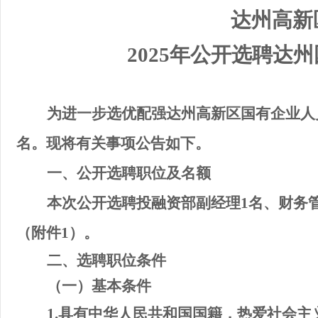
达州高新
202
5
年公开
选聘
达州
为进一步选优配强
达州高新区
国有企业人
名
。现将有关事项公告如下。
一、公开
选聘
职位及名额
本次
公开选聘
投融资部副经理
1
名、
财务
（附件
1
）
。
二、
选聘
职位条件
（一）基本条件
1.
具有中华人民共和国国籍，热爱社会主