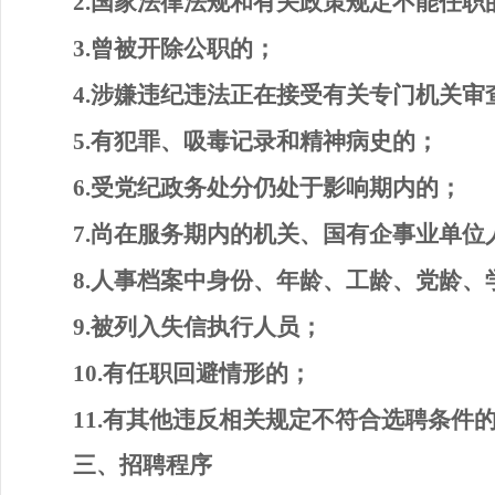
2.
国家法律法规和有关政策规定不能任职
3.
曾被开除公职的；
4.
涉嫌违纪违法正在接受有关专门机关审
5.
有犯罪、吸毒记录和精神病史的；
6
.
受党纪政务处分仍处于影响期内的；
7.
尚在服务期内的机关、国有企事业单位
8
.
人事档案中身份、年龄、工龄、党龄、
9
.
被列入
失信
执行人员
；
10
.
有任职回避情形的
；
11
.
有其他违反相关规定不符合
选聘
条件
三
、
招
聘程序