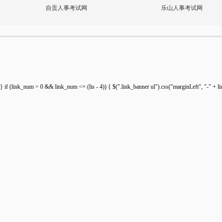
自贡人事考试网
乐山人事考试网
} if (link_num > 0 && link_num <= (lis - 4)) { $(".link_banner ul").css("marginLeft", "-" + lin