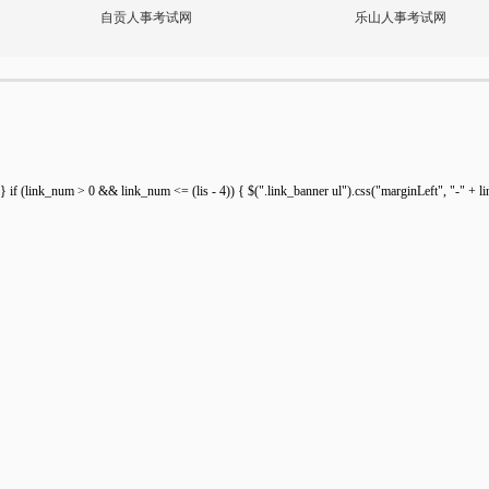
自贡人事考试网
乐山人事考试网
} if (link_num > 0 && link_num <= (lis - 4)) { $(".link_banner ul").css("marginLeft", "-" + lin