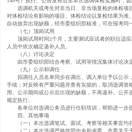
140号）执行。公告发布后至本次选调体检实施时，
选调机关或考生对非当日、非当场复检的体检项
对体检结论有影响的项目。体检结论以复检结果为准
自动放弃出现缺额，经市委组织部核准，可在报考同
（七）顶岗试用
顶岗试用时间2个月，主要测试应试者的职位适
人员中依次确定递补人员。
（八）讨论决定
由市委组织部结合考察、试用等情况集体讨论决
（九）公示和调任
拟调任人员名单同步在调出、调入单位予以公示
手续；对反映有严重问题并查有实据的，取消选调资
用。公示期间或公示后出现的缺额，不再递补。公开
规定执行。
各单位对选调公务员进行任职培训，帮助进一步
四、其他事项
（一）本次选调笔试、面试、考察等相关事宜均在达州人事考试
（二）本次选调严格按照中央和省委、市委关于