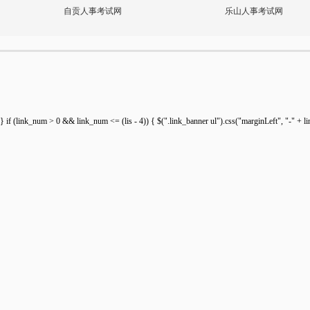
自贡人事考试网
乐山人事考试网
} if (link_num > 0 && link_num <= (lis - 4)) { $(".link_banner ul").css("marginLeft", "-" + lin